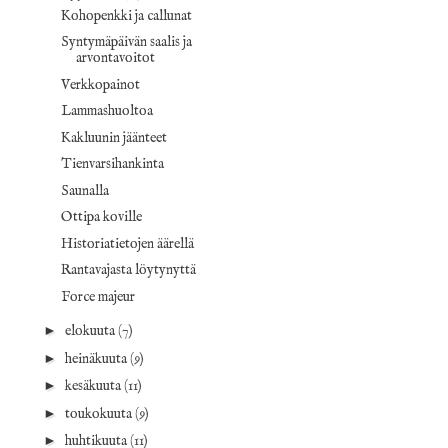
Kohopenkki ja callunat
Syntymäpäivän saalis ja
arvontavoitot
Verkkopainot
Lammashuoltoa
Kakluunin jäänteet
Tienvarsihankinta
Saunalla
Ottipa koville
Historiatietojen äärellä
Rantavajasta löytynyttä
Force majeur
►
elokuuta
(7)
►
heinäkuuta
(9)
►
kesäkuuta
(11)
►
toukokuuta
(9)
►
huhtikuuta
(11)