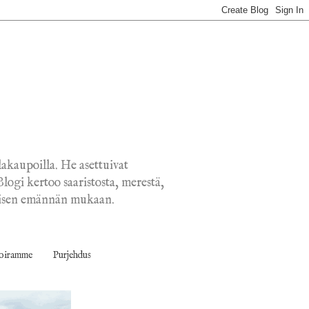
lakaupoilla. He asettuivat
ogi kertoo saaristosta, merestä,
ellisen emännän mukaan.
koiramme
Purjehdus