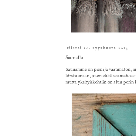
tiistai 10. syyskuuta 2013
Saunalla
Saunamme on pieni ja vaatimaton, mu
hirsisaunaan, joten ehkä se ansaits
mutta yksityiskohtiin on alun perin k