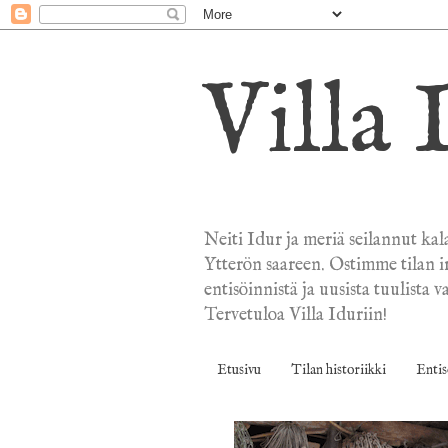
Villa 
Neiti Idur ja meriä seilannut kal
Ytterön saareen. Ostimme tilan i
entisöinnistä ja uusista tuulist
Tervetuloa Villa Iduriin!
Etusivu
Tilan historiikki
Entis