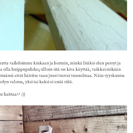
 mutta vaihdoimme kiukaan ja hormin, minkä lisäksi olen pessyt ja
ina olla huippupuhdas; silloin sitä on kiva käyttää, vaikkei mikään
inänsä eivät häiritse vaan juuri tuovat tunnelmaa. Näin syyskuussa
yn valossa, yksi tai kaksi ei enää riitä.
 haittaa?? :))