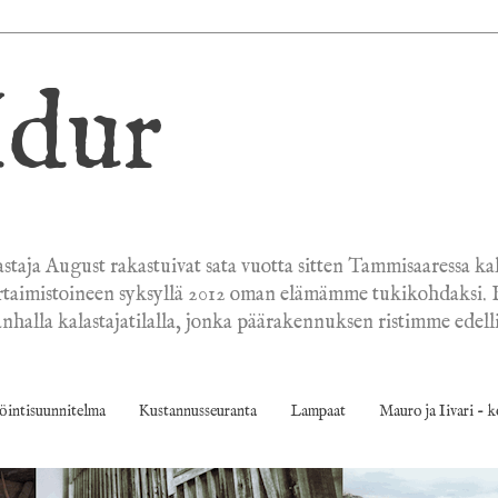
Idur
astaja August rakastuivat sata vuotta sitten Tammisaaressa ka
rtaimistoineen syksyllä 2012 oman elämämme tukikohdaksi. Bl
a vanhalla kalastajatilalla, jonka päärakennuksen ristimme ed
öintisuunnitelma
Kustannusseuranta
Lampaat
Mauro ja Iivari - 