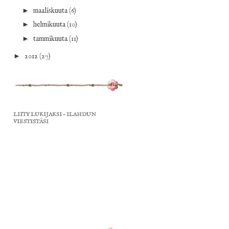
►
maaliskuuta
(6)
►
helmikuuta
(10)
►
tammikuuta
(11)
►
2012
(27)
LIITY LUKIJAKSI - ILAHDUN
VIESTISTÄSI