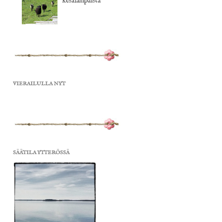
kesälampaista
VIERAILULLA NYT
SÄÄTILA YTTERÖSSÄ