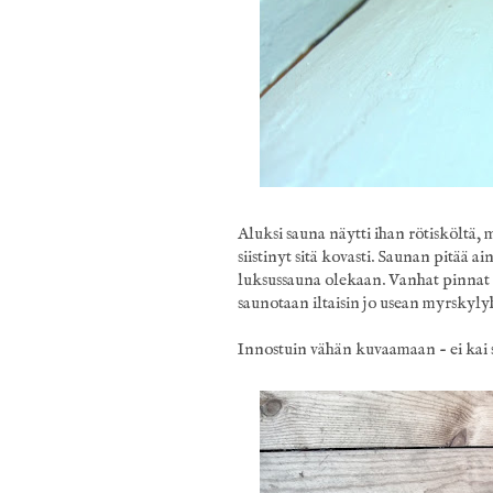
Aluksi sauna näytti ihan rötisköltä,
siistinyt sitä kovasti. Saunan pitää a
luksussauna olekaan. Vanhat pinnat s
saunotaan iltaisin jo usean myrskylyhd
Innostuin vähän kuvaamaan - ei kai se