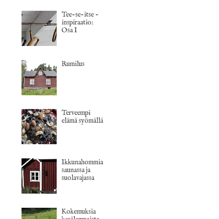
Tee-se-itse -
inspiraatio:
Osa I
Rumilus
Terveempi
elämä syömällä
Ikkunahommia
saunassa ja
suolavajassa
Kokemuksia