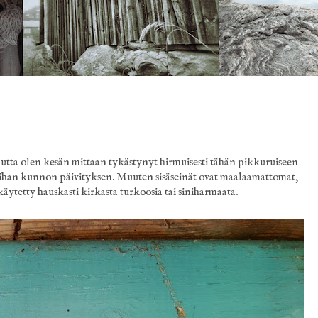
tta olen kesän mittaan tykästynyt hirmuisesti tähän pikkuruiseen
ee ihan kunnon päivityksen. Muuten sisäseinät ovat maalaamattomat,
äytetty hauskasti kirkasta turkoosia tai siniharmaata.